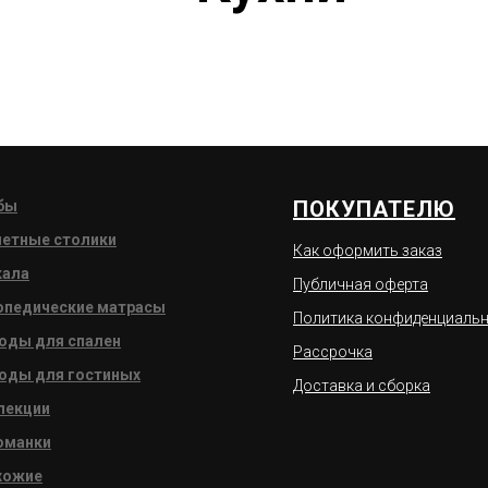
ПОКУПАТЕЛЮ
бы
летные столики
Как оформить заказ
кала
Публичная оферта
опедические матрасы
Политика конфиденциаль
оды для спален
Рассрочка
оды для гостиных
Доставка и сборка
лекции
оманки
хожие