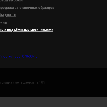
расы PROSON
продажа выставочных образцов
бы для ТВ
рины
ки с подъёмными механизмами
77-55
,
+7 (908) 070-00-15
я скидка уменьшается на 10%