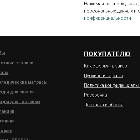
Нажимая на кнопку, вы д
персональных данных и 
конфиденциальности
ПОКУПАТЕЛЮ
бы
летные столики
Как оформить заказ
кала
Публичная оферта
опедические матрасы
Политика конфиденциаль
оды для спален
Рассрочка
оды для гостиных
Доставка и сборка
лекции
оманки
хожие