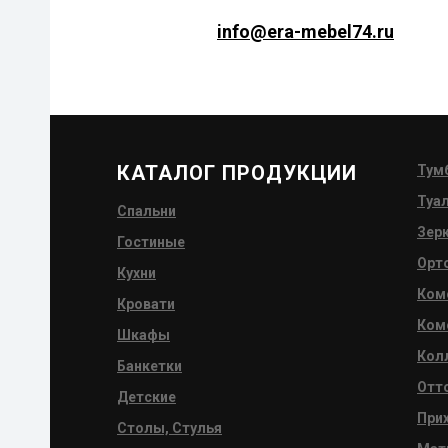
info@era-mebel74.ru
КАТАЛОГ ПРОДУКЦИИ
Тум
Туа
Спальни
Зер
Гостиные
Орт
Кухни
Ком
Кровати
Ком
Шкаф
ы
Кол
Банкетки
Отт
Детские
При
Столы, Стулья