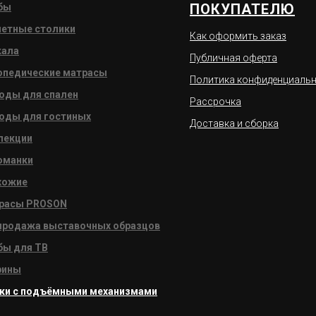
ПОКУПАТЕЛЮ
бы
летные столики
Как оформить заказ
кала
Публичная оферта
опедические матрасы
Политика конфиденциаль
оды для спален
Рассрочка
оды для гостиных
Доставка и сборка
лекции
оманки
хожие
расы PROSON
продажа выставочных образцов
бы для ТВ
рины
ки с подъёмными механизмами