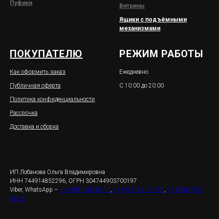
Пуфики
Витрины
Ящики с подъёмными
механизмами
ПОКУПАТЕЛЮ
РЕЖИМ РАБОТЫ
Как оформить заказ
Ежедневно
Публичная оферта
С 10:00 до 20:00
Политика конфиденциальности
Рассрочка
Доставка и сборка
ИП Лобанова Ольга Владимировна
ИНН 744914852296, ОГРН 304744903700197
Viber, WhatsApp –
+7 (904) 308 68 17
,
+7 (951) 241-77-55
,
+7 (908) 070-
00-15