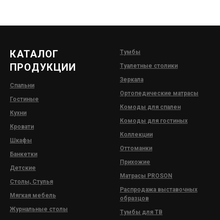
КАТАЛОГ
Тумбы
ПРОДУКЦИИ
Туалетные столики
Зеркала
Спальни
Ортопедические матрасы
Гостиные
Комоды для спален
Кухни
Комоды для гостиных
Кровати
Коллекции
Шкаф
ы
Оттоманки
Банкетки
Прихожие
Детские
Матрасы PROSON
Столы, Стулья
Распродажа выставочных
Мягкая мебель
образцов
Журнальные столы
Тумбы для ТВ