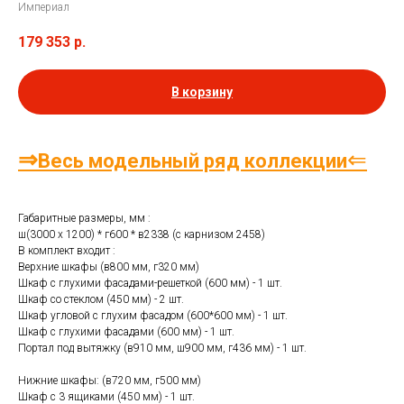
Империал
179 353
р.
В корзину
⇒
⇐
Весь модельный ряд коллекции
Габаритные размеры, мм :
ш(3000 х 1200) * г600 * в2338 (с карнизом 2458)
В комплект входит :
Верхние шкафы (в800 мм, г320 мм)
Шкаф с глухими фасадами-решеткой (600 мм) - 1 шт.
Шкаф со стеклом (450 мм) - 2 шт.
Шкаф угловой с глухим фасадом (600*600 мм) - 1 шт.
Шкаф с глухими фасадами (600 мм) - 1 шт.
Портал под вытяжку (в910 мм, ш900 мм, г436 мм) - 1 шт.
Нижние шкафы: (в720 мм, г500 мм)
Шкаф с 3 ящиками (450 мм) - 1 шт.