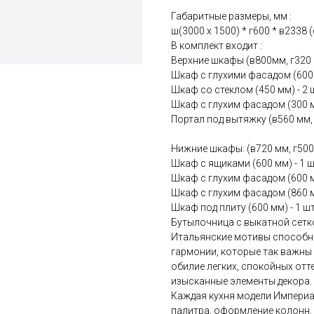
Габаритные размеры, мм :
ш(3000 х 1500) * г600 * в2338 
В комплект входит :
Верхние шкафы (в800мм, г320
Шкаф с глухими фасадом (600 м
Шкаф со стеклом (450 мм) - 2 
Шкаф с глухим фасадом (300 мм
Портал под вытяжку (в560 мм, 
Нижние шкафы: (в720 мм, г500
Шкаф с ящиками (600 мм) - 1 ш
Шкаф с глухим фасадом (600 мм
Шкаф с глухим фасадом (860 мм
Шкаф под плиту (600 мм) - 1 шт
Бутылочница с выкатной сеткой
Итальянские мотивы способны
гармонии, которые так важны
обилие легких, спокойных отт
изысканные элементы декора.
Каждая кухня модели Империа
палитра, оформление колонн, 