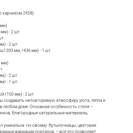
(с карнизом 2458)
 мм)
м) - 2 шт.
шт.
) - 2 шт.
ш1200 мм, г436 мм) - 1 шт.
 мм)
т.
) - 2 шт.
) - 1 шт.
.
 (150 мм) - 2 шт.
 создавать неповторимую атмосферу уюта, тепла и
 в любом доме. Основная особенность стиля –
енков, благородные натуральные материалы,
л уникальна по-своему: бутылочницы, цветовая
разные вариации порталов, – всё это позволяет