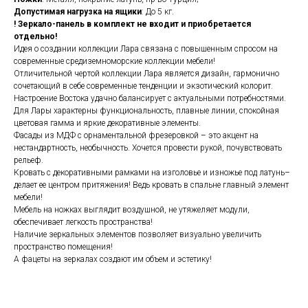
Допустимая нагрузка на ящики
: До 5 кг.
! Зеркало-панель в комплект не входит и приобретается
отдельно!
Идея о создании коллекции Лара связана с повышенным спросом на
современные средиземноморские коллекции мебели!
Отличительной чертой коллекции Лара является дизайн, гармонично
сочетающий в себе современные тенденции и экзотический колорит.
Настроение Востока удачно балансирует с актуальными потребностями.
Для Лары характерны функциональность, плавные линии, спокойная
цветовая гамма и яркие декоративные элементы.
Фасады из МДФ с орнаментальной фрезеровкой – это акцент на
нестандартность, необычность. Хочется провести рукой, почувствовать
рельеф.
Кровать с декоративными рамками на изголовье и изножье под латунь–
делает ее центром притяжения! Ведь кровать в спальне главный элемент
мебели!
Мебель на ножках выглядит воздушной, не утяжеляет модули,
обеспечивает легкость пространства!
Наличие зеркальных элементов позволяет визуально увеличить
пространство помещения!
А фацеты на зеркалах создают им объем и эстетику!