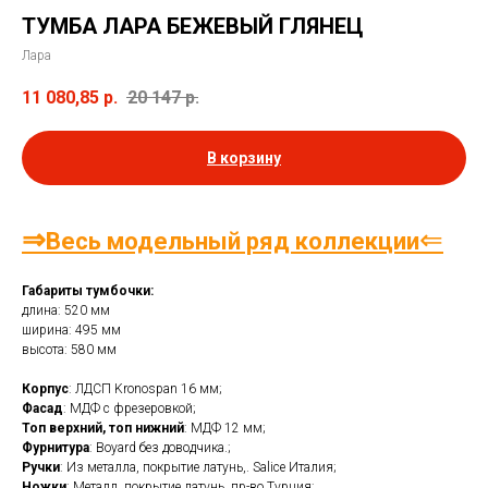
ТУМБА ЛАРА БЕЖЕВЫЙ ГЛЯНЕЦ
Лара
11 080,85
р.
20 147
р.
В корзину
⇒
⇐
Весь модельный ряд коллекции
Габариты тумбочки:
длина: 520 мм
ширина: 495 мм
высота: 580 мм
Корпус
: ЛДСП Kronospan 16 мм;
Фасад
: МДФ с фрезеровкой;
Топ верхний, топ нижний
: МДФ 12 мм;
Фурнитура
: Boyard без доводчика.;
Ручки
: Из металла, покрытие латунь,. Salice Италия;
Ножки
: Металл, покрытие латунь, пр-во Турция;