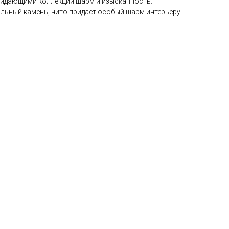
ридающими коллекции шарм и изысканность.
льный камень, чито придает особый шарм интерьеру.