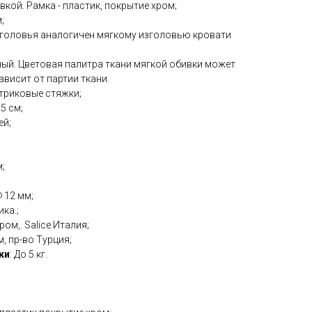
авкой. Рамка - пластик, покрытие хром;
;
изголовья аналогичен мягкому изголовью кровати
ный. Цветовая палитра ткани мягкой обивки может
ависит от партии ткани.
нтриковые стяжки;
25 см;
ей;
;
Ф 12 мм;
ика.;
ром,. Salice Италия;
м, пр-во Турция;
ки
: До 5 кг.