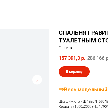
СПАЛЬНЯ ГРАВИТ
ТУАЛЕТНЫМ СТ
Гравита
157 391,3
р.
286 166
р
В корзину
⇒
Весь модельный
Шкаф 4-х ств. - Ш 1880*Г 590*
Кровать (1600х2000) - Ш 1790