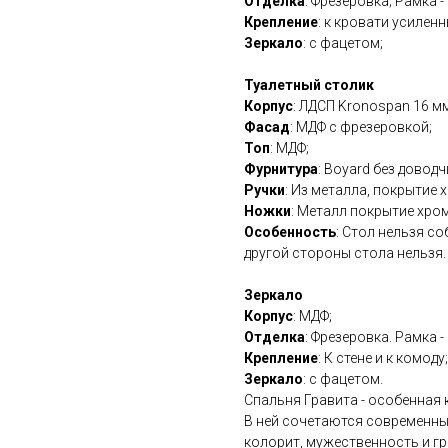
Отделка
: Фрезеровка; Рамка 
Крепление
: к кровати усилен
Зеркало
: с фацетом;
Туалетный столик
Корпус
: ЛДСП Kronospan 16 мм
Фасад
: МДФ с фрезеровкой;
Топ
: МДФ;
Фурнитура
: Boyard без доводч
Ручки
: Из металла, покрытие х
Ножки
: Металл покрытие хром
Особенность
: Стол нельзя со
другой стороны стола нельзя.
Зеркало
Корпус
: МДФ;
Отделка
: Фрезеровка. Рамка 
Крепление
: К стене и к комоду;
Зеркало
: с фацетом.
Спальня Гравита - особенная 
В ней сочетаются современны
колорит, мужественность и гр