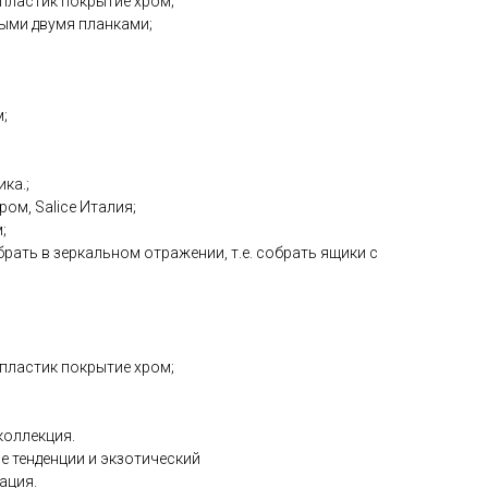
- пластик покрытие хром;
ными двумя планками;
;
ика.;
ром, Salice Италия;
;
брать в зеркальном отражении, т.е. собрать ящики с
- пластик покрытие хром;
коллекция.
е тенденции и экзотический
ация.