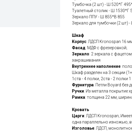
Тумбочка (2 шт) - Ш 520*Г 495
Туалетный столик - Ш 1530*Г 
Зеркало ППУ - Ш 855*В 855
Зеркало для тумбочки (2 шт) -
Шкаф
Корпус
: ЛДСП Kronospan 16 мм
Фасад
: МДФ с фрезеровкой;
Зеркало
: 2 зеркала с фацето
закрашивания
Внутреннее наполнение
: пол
Шкаф разделен на 3 секции (1+
1ств - 4 полки, 2ств - 2 полки 1
Фурнитура
: Петли Boyard без 
Ручки
: Из металла покрытие хр
Рамка
: толщина 22 мм, ширин
Кровать
Царги
: ЛДСП Kronospan; Имеет
одна параллельно изножью, в
Изголовье
: ЛДСП, монолитное