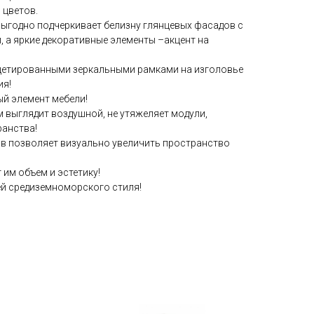
 цветов.
выгодно подчеркивает белизну глянцевых фасадов с
 а яркие декоративные элементы –акцент на
цетированными зеркальными рамками на изголовье
ия!
ый элемент мебели!
м выглядит воздушной, не утяжеляет модули,
ранства!
в позволяет визуально увеличить пространство
 им объем и эстетику!
ей средиземноморского стиля!