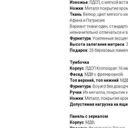
Изножье
: ЛДСП, с мягкой вст
Ножки
: Металл покрытие хром
Ткань
: Велюр, цвет мягкого 
Афина и Патрисия.
Вариант ткани один, стандарт
незначительно отличаться и з
Фурнитура
: Усиленные эксце
Высота залегания матраса
: 
Подарок
: 26 березовых ламел
Тумбочка
Корпус
: ЛДСП Kronospan 16 мм
Фасад
: МДФ с фрезеровкой;
Топ верхний, топ нижний
: МД
Фурнитура
: Boyard без доводч
Ручки
: Из металла, покрытие х
Ножки
: Металл, покрытие хро
Допустимая нагрузка на ящи
Панель с зеркалом
Корпус
: МДФ;