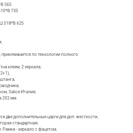
*В 565
510*В 735
 Ш 518*В 625
;
м, приклеивается по технологии полного
отна клеем; 2 зеркала;
2+1),
 штанга;
доводчика;
ом, Salice Италия;
а 202 мм.
ся две дополнительные царги для доп. жесткости,
торая стандартная;
. Рамка - зеркало с фацетом;