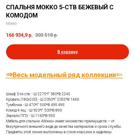
СПАЛЬНЯ МОККО 5-СТВ БЕЖЕВЫЙ С
КОМОДОМ
Мокко
166 934,9
р.
303 518
р.
В корзину
⇒
⇐
Весь модельный ряд коллекции
Шкаф 5-ти ств. - Ш 2275*Г 580*В 2245
Кровать (180х200) - Ш 2050*Г 2055*В 1460
Тумбочка - Ш 470*Г 500*В 495 495
Комод 4 ящ. - Ш 920*Г 500*В 890
Зеркало ППУ - Ш 1160*В 950
Мебель для спальни «Мокко» имеет множество преимуществ — от
безупречного внешнего вида до качества материалов и срока службы.
Предметы этой линии выполнены в стиле классики и наделены