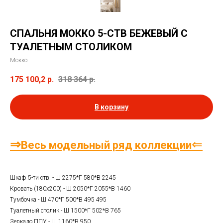
СПАЛЬНЯ МОККО 5-СТВ БЕЖЕВЫЙ С
ТУАЛЕТНЫМ СТОЛИКОМ
Мокко
175 100,2
р.
318 364
р.
В корзину
⇒
⇐
Весь модельный ряд коллекции
Шкаф 5-ти ств. - Ш 2275*Г 580*В 2245
Кровать (180х200) - Ш 2050*Г 2055*В 1460
Тумбочка - Ш 470*Г 500*В 495 495
Туалетный столик - Ш 1500*Г 502*В 765
Зеркало ППУ - Ш 1160*В 950