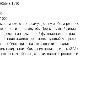
 2055*В 1510
90
 1000
имеет множество преимуществ — от безупречного
териалов и срока службы. Предметы этой линии
и наделены максимальной функциональностью.
льно вписывается в соответствующий интерьер.
ная обивка, витиеватые накладки доставят
оим владельцам. Компания-производитель «ЭРА»
к страны, чтобы создать там царство роскоши и