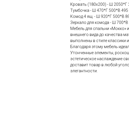
Кровать (180х200) - Ш 2050*Г
Тумбочка - Ш 470*Г 500*В 495
Комод 4 ящ. - Ш 920*Г 500*В 8
Зеркало для комода - Ш 700*В
Мебель для спальни «Мокко» 
внешнего вида до качества ма
выполнены в стиле классики 
Благодаря этому мебель идеа
Утонченные элементы, роскош
эстетическое наслаждение св
доставит товар в любой уголо
элегантности.