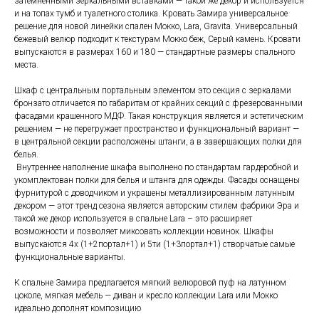
затемненными зеркальными вставками — такой же декор и используется
и на топах тумб и туалетного столика. Кровать Замира универсальное
решение для новой линейки спален Мокко, Lara, Gravita. Универсальный
бежевый велюр подходит к текстурам Мокко беж, Серый камень. Кровати
выпускаются в размерах 160 и 180 — стандартные размеры спального
места.
Шкаф с центральным портальным элементом это секция с зеркалами
бронзато отличается по габаритам от крайних секций с фрезерованными
фасадами крашенного МДФ. Такая конструкция является и эстетическим
решением — не перегружает пространство и функциональный вариант —
в центральной секции расположены штанги, а в завершающих полки для
белья.
Внутреннее наполнение шкафа выполнено по стандартам гардеробной и
укомплектован полки для белья и штанга для одежды. Фасады оснащены
фурнитурой с доводчиком и украшены металлизированным латунным
декором — этот тренд сезона является авторским стилем фабрики Эра и
такой же декор используется в спальне Lara – это расширяет
возможности и позволяет миксовать коллекции новинок. Шкафы
выпускаются 4х (1+2портал+1) и 5ти (1+3портал+1) створчатые самые
функциональные варианты.
К спальне Замира предлагается мягкий велюровой пуф на латунном
цоколе, мягкая мебель — диван и кресло коллекции Lara или Мокко
идеально дополнят композицию