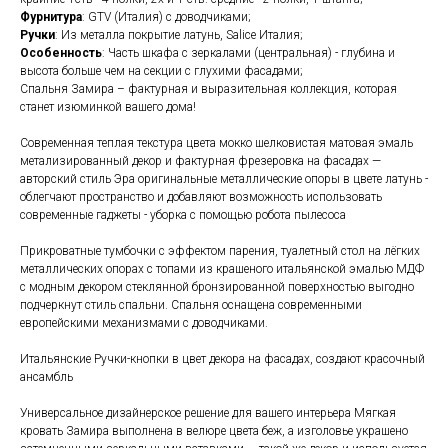
Фурнитура
: GTV (Италия) с доводчиками;
Ручки
: Из металла покрытие латунь, Salice Италия;
Особенность
: Часть шкафа с зеркалами (центральная) - глубина и
высота больше чем на секции с глухими фасадами;
Спальня Замира – фактурная и выразительная коллекция, которая
станет изюминкой вашего дома!
Современная теплая текстура цвета мокко шелковистая матовая эмаль
метализированный декор и фактурная фрезеровка на фасадах —
авторский стиль Эра оригинальные металлические опоры в цвете латунь -
облегчают пространство и добавляют возможность использовать
современные гаджеты - уборка с помощью робота пылесоса
Прикроватные тумбочки с эффектом парения, туалетный стол на лёгких
металлических опорах с топами из крашеного итальянской эмалью МДФ
с модным декором стеклянной бронзированной поверхностью выгодно
подчеркнут стиль спальни. Спальня оснащена современными
европейскими механизмами с доводчиками.
Итальянские Ручки-кнопки в цвет декора на фасадах, создают красочный
ансамбль
Универсальное дизайнерское решение для вашего интерьера Мягкая
кровать Замира выполнена в велюре цвета беж, а изголовье украшено