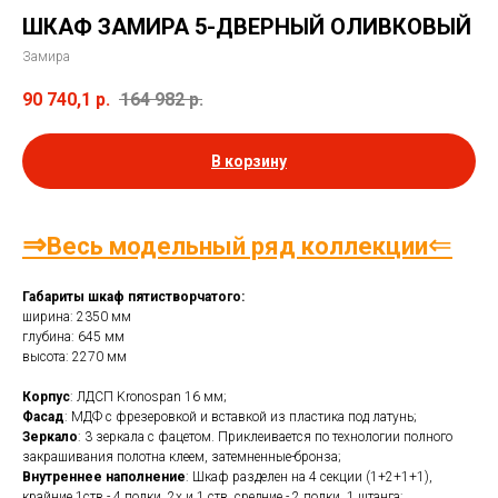
ШКАФ ЗАМИРА 5-ДВЕРНЫЙ ОЛИВКОВЫЙ
Замира
90 740,1
р.
164 982
р.
В корзину
⇒
⇐
Весь модельный ряд коллекции
Габариты шкаф пятистворчатого:
ширина: 2350 мм
глубина: 645 мм
высота: 2270 мм
Корпус
: ЛДСП Kronospan 16 мм;
Фасад
: МДФ с фрезеровкой и вставкой из пластика под латунь;
Зеркало
: 3 зеркала с фацетом. Приклеивается по технологии полного
закрашивания полотна клеем, затемненные-бронза;
Внутреннее наполнение
: Шкаф разделен на 4 секции (1+2+1+1),
крайние 1ств - 4 полки, 2х и 1 ств. средние - 2 полки, 1 штанга;