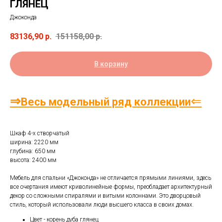
ГЛЯНЕЦ
Джоконда
83136,90
р.
151158,00
р.
В корзину
⇒
⇐
Весь модельный ряд коллекции
Шкаф 4-х створчатый
ширина: 2220 мм
глубина: 650 мм
высота: 2400 мм
Мебель для спальни «Джоконда» не отличается прямыми линиями, здесь
все очертания имеют криволинейные формы, преобладает архитектурный
декор со сложными спиралями и витыми колоннами. Это дворцовый
стиль, который использовали люди высшего класса в своих домах.
Цвет - корень дуба глянец