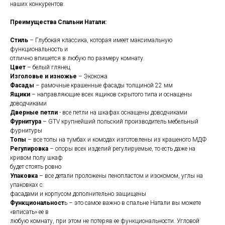
наших конкурентов.
Преимущества Спальни Натали:
Стиль
– Глубокая классика, которая имеет максимальную
функциональность и
отлично впишется в любую по размеру комнату.
Цвет
– белый глянец
Изголовье и изножье
– Экокожа
Фасады
– рамочные крашенные фасады толщиной 22 мм
Ящики
– направляющие всех ящиков скрытого типа и оснащены
доводчиками
Дверные петли
- все петли на шкафах оснащены доводчиками
Фурнитура
– GTV крупнейший польский производитель мебельный
фурнитуры
Топы
– все топы на тумбах и комодах изготовлены из крашеного МДФ
Регулировка
– опоры всех изделий регулируемые, то есть даже на
кривом полу шкаф
будет стоять ровно
Упаковка
– все детали проложены пенопластом и изокомом, углы на
упаковках с
фасадами и корпусом дополнительно защищены
Функциональност
ь – это самое важно в спальне Натали вы можете
«вписать» ее в
любую комнату, при этом не потеряв ее функциональности. Угловой