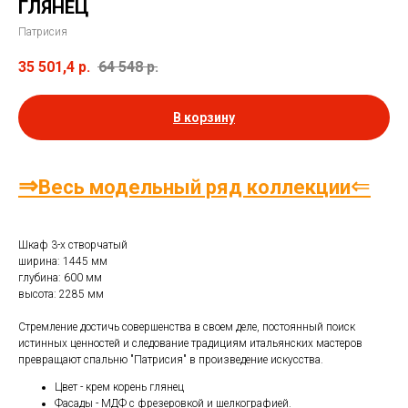
ГЛЯНЕЦ
Патрисия
35 501,4
р.
64 548
р.
В корзину
⇒
⇐
Весь модельный ряд коллекции
Шкаф 3-х створчатый
ширина: 1445 мм
глубина: 600 мм
высота: 2285 мм
Стремление достичь совершенства в своем деле, постоянный поиск
истинных ценностей и следование традициям итальянских мастеров
превращают спальню "Патрисия" в произведение искусства.
Цвет - крем корень глянец
Фасады - МДФ с фрезеровкой и шелкографией.