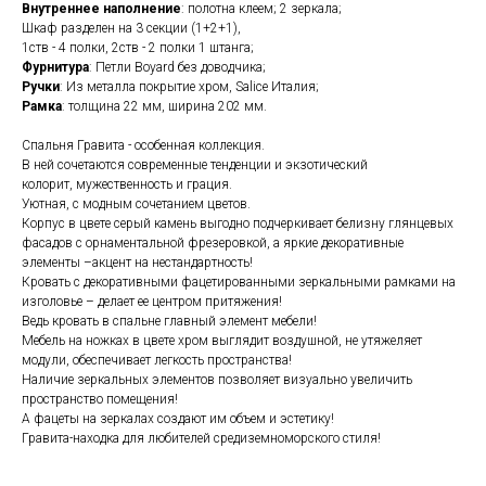
Внутреннее наполнение
: полотна клеем; 2 зеркала;
Шкаф разделен на 3 секции (1+2+1),
1ств - 4 полки, 2ств - 2 полки 1 штанга;
Фурнитура
: Петли Boyard без доводчика;
Ручки
: Из металла покрытие хром, Salice Италия;
Рамка
: толщина 22 мм, ширина 202 мм.
Спальня Гравита - особенная коллекция.
В ней сочетаются современные тенденции и экзотический
колорит, мужественность и грация.
Уютная, с модным сочетанием цветов.
Корпус в цвете серый камень выгодно подчеркивает белизну глянцевых
фасадов с орнаментальной фрезеровкой, а яркие декоративные
элементы –акцент на нестандартность!
Кровать с декоративными фацетированными зеркальными рамками на
изголовье – делает ее центром притяжения!
Ведь кровать в спальне главный элемент мебели!
Мебель на ножках в цвете хром выглядит воздушной, не утяжеляет
модули, обеспечивает легкость пространства!
Наличие зеркальных элементов позволяет визуально увеличить
пространство помещения!
А фацеты на зеркалах создают им объем и эстетику!
Гравита-находка для любителей средиземноморского стиля!