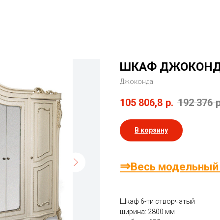
ШКАФ ДЖОКОНДА
Джоконда
105 806,8
р.
192 376
р
В корзину
⇒
Весь модельный
Шкаф 6-ти створчатый
ширина: 2800 мм