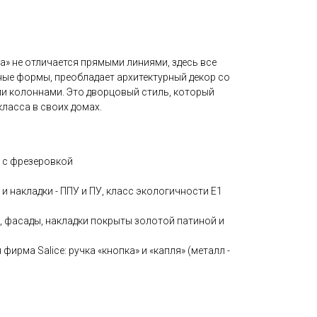
» не отличается прямыми линиями, здесь все
ые формы, преобладает архитектурный декор со
и колоннами. Это дворцовый стиль, который
ласса в своих домах.
 с фрезеровкой
и накладки - ППУ и ПУ, класс экологичности Е1
 фасады, накладки покрыты золотой патиной и
фирма Salice: ручка «кнопка» и «капля» (металл -