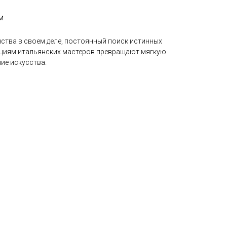
м
ства в своем деле, постоянный поиск истинных
ициям итальянских мастеров превращают мягкую
ие искусства.