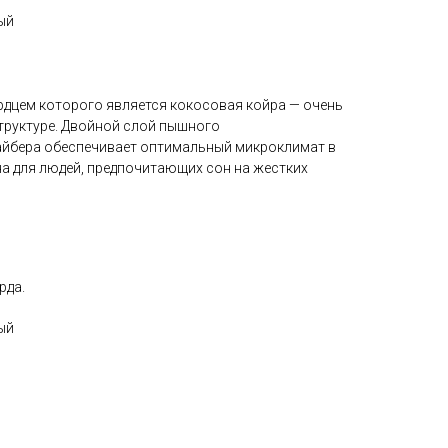
ый
дцем которого является кокосовая койра — очень
структуре. Двойной слой пышного
йбера обеспечивает оптимальный микроклимат в
на для людей, предпочитающих сон на жестких
рда.
ый