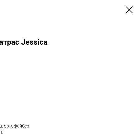
трас Jessica
а, ортофайбер
10