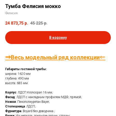
Тумба Фелисия мокко
Фелисия
24 873,75
р.
45 225
р.
В корзину
⇒
⇐
Весь модельный ряд коллекции
Габариты гостиной тумбы:
ширина: 1620 мм
глубина: 490 мм
высота: 685 мм
Корпус
: ЛДСП Kronospan 16 мм;
Фасад
: ЛДСП с накладным профилем МДФ, прямой;
Ножки
: Пенополиуретан Bayer;
Столешница
: ЛДСП;
Фурнитура
: Boyard без доводчика.;
Ручки
: Из металла, покрытие латунь, стразы;