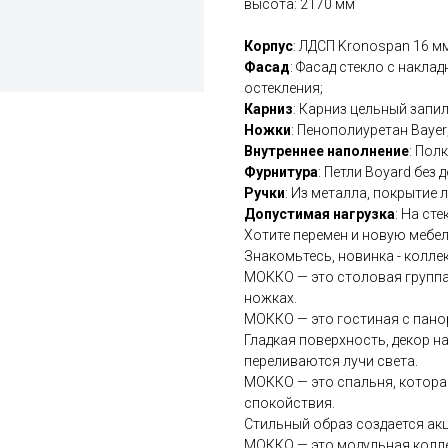
высота: 2170 мм
Корпус
: ЛДСП Kronospan 16 мм
Фасад
: Фасад стекло с накл
остекления;
Карниз
: Карниз цельный запил
Ножки
: Пенополиуретан Bayer
Внутреннее наполнение
: Пол
Фурнитура
: Петли Boyard без 
Ручки
: Из металла, покрытие л
Допустимая нагрузка
: На сте
Хотите перемен и новую мебе
Знакомьтесь, новинка - колл
МОККО — это столовая группа
ножках.
МОККО — это гостиная с пано
Гладкая поверхность, декор на
переливаются лучи света.
МОККО — это спальня, котора
спокойствия.
Стильный образ создается акц
МОККО — это модульная колле