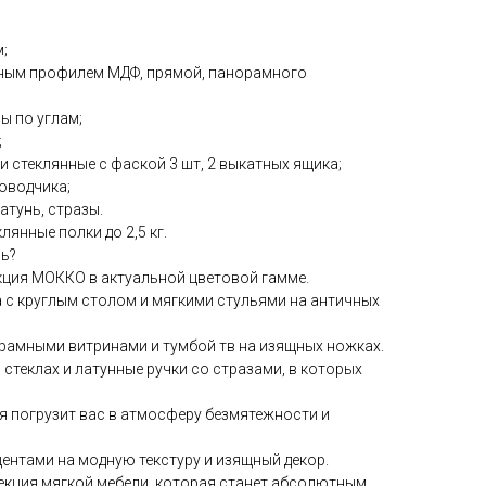
;
адным профилем МДФ, прямой, панорамного
ы по углам;
;
ки стеклянные с фаской 3 шт, 2 выкатных ящика;
доводчика;
атунь, стразы.
клянные полки до 2,5 кг.
ль?
екция МОККО в актуальной цветовой гамме.
 с круглым столом и мягкими стульями на античных
рамными витринами и тумбой тв на изящных ножках.
 стеклах и латунные ручки со стразами, в которых
я погрузит вас в атмосферу безмятежности и
ентами на модную текстуру и изящный декор.
кция мягкой мебели, которая станет абсолютным